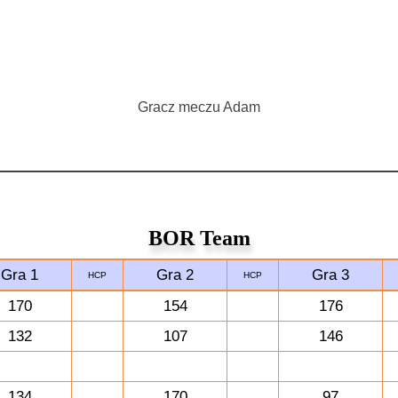
Gracz meczu Adam
BOR Team
Gra 1
Gra 2
Gra 3
HCP
HCP
170
154
176
132
107
146
134
170
97