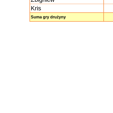
Kris
Suma gry drużyny
Gracz
Puszek
Oskar
Mati
Klaudia