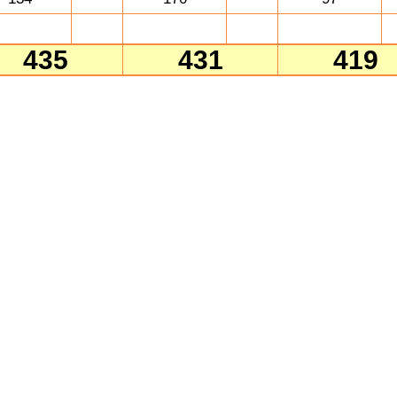
435
431
419
Bowling Burger
Gra 1
Gra 2
Gra 3
HCP
HCP
80
80
138
8
8
106
81
104
110
122
87
8
8