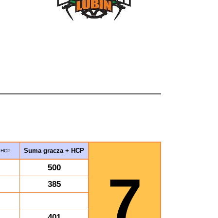
Suma gracza + HCP
HCP
500
7
385
401