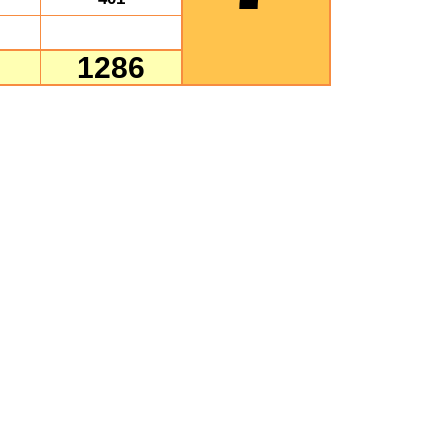
1286
Suma gracza +
HCP
HCP
0
322
8
291
343
8