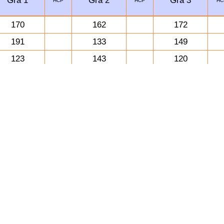
HCP
HCP
HC
170
162
172
191
133
149
123
143
120
484
438
441
BOR Team
Gra 1
Gra 2
Gra 3
HCP
HCP
HC