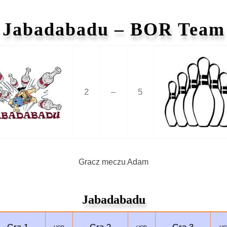
Jabadabadu – BOR Team
2
–
5
Gracz meczu Adam
Jabadabadu
Gra 1
Gra 2
Gra 3