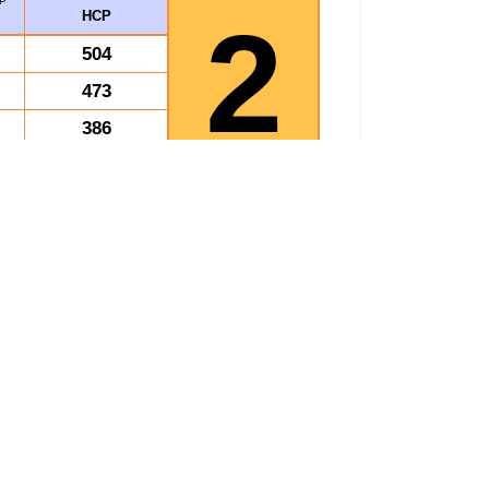
P
2
HCP
504
473
386
1363
Suma gracza +
P
HCP