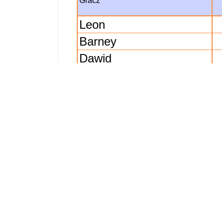
Gracz
Leon
Barney
Dawid
Suma gry drużyny
Gracz