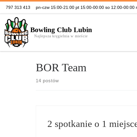
797 313 413
pn-czw 15:00-21:00 pt 15:00-00:00 so 12:00-00:00 
Skip to content
Bowling Club Lubin
Najlepsza kręgielnia w mieście
BOR Team
14 postów
2 spotkanie o 1 miejsc